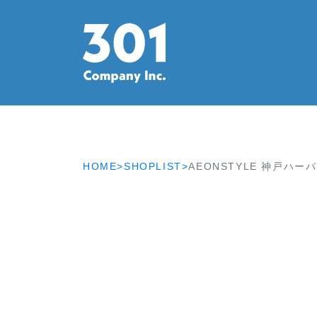
HOME>
SHOPLIST>
AEONSTYLE 神戸ハー