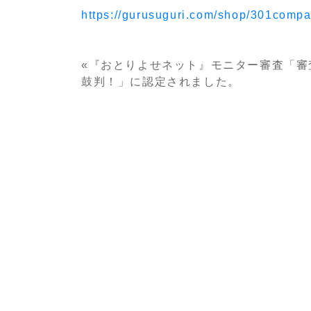
https://gurusuguri.com/shop/301compa
投
«『おとりよせネット』モニター審査「審
鼓判！」に認定されました。
稿
ナ
ビ
ゲ
ー
シ
ョ
ン